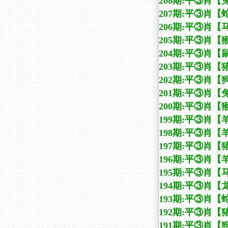
208期:平③肖
207期:平③肖
206期:平③肖
205期:平③肖
204期:平③肖
203期:平③肖
202期:平③肖
201期:平③肖
200期:平③肖
199期:平③肖
198期:平③肖
197期:平③肖
196期:平③肖
195期:平③肖
194期:平③肖
193期:平③肖
192期:平③肖
191期:平③肖